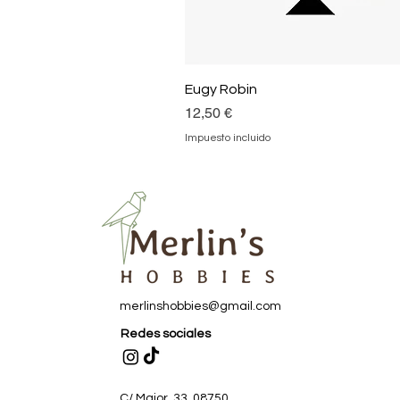
Eugy Robin
Precio
12,50 €
Impuesto incluido
merlinshobbies@gmail.com
Redes sociales
C/ Major, 33, 08750