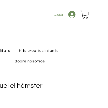
Iniciar sesión
litats
Kits creatius infants
Sobre nosotros
uel el hámster