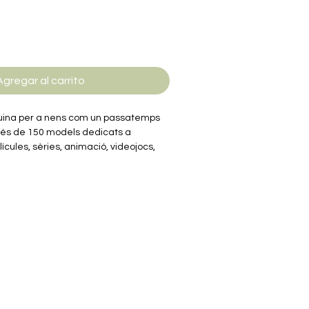
Agregar al carrito
guina per a nens com un passatemps
més de 150 models dedicats a
ícules, sèries, animació, videojocs,
milars a les peces dels jocs de blocs
n mida més petita. Construïts en
era qualitat tenen un perfecte encaix
 d'un Kit de miniblocs de construcció
ar un puzle tridimensional, per
ura miniaturitzada del teu
igitals.
eativitat, psicomotricitat i visió