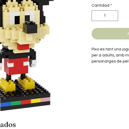
Cantidad
*
Pixo és tant una jo
per a adults, amb 
personatges de pel·l
música…
Els miniblocs són si
més populars però e
plàstic ABS de prim
i excel·lent acabat.
Aquest model consta
amb què podràs munt
donar forma a la fig
personatge favorit.
Inclou instruccions d
nados
Fomenta una millor cr