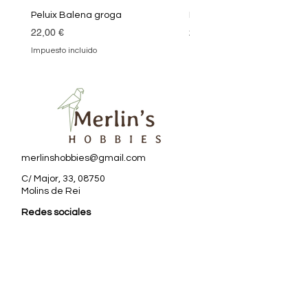
Peluix Balena groga
Peluix Balena verda
Precio
Precio
22,00 €
22,00 €
Impuesto incluido
Impuesto incluido
merlinshobbies@gmail.com
C/ Major, 33, 08750
Molins de Rei
Redes sociales
Horario tienda
Lunes:
17:00 - 20:00
Martes a sábado:
10:00 -13:30 / 17:00 - 20:00