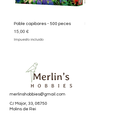
Poble capibares - 500 peces
Puzle Klimt 1000 peces
Precio
Precio
15,00 €
19,90 €
Impuesto incluido
Impuesto incluido
merlinshobbies@gmail.com
C/ Major, 33, 08750
Molins de Rei
Redes sociales