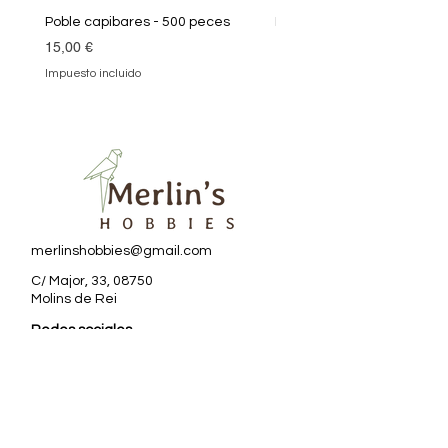
Poble capibares - 500 peces
Puzle Klimt 1000 peces
Precio
Precio
15,00 €
19,90 €
Impuesto incluido
Impuesto incluido
merlinshobbies@gmail.com
C/ Major, 33, 08750
Molins de Rei
Redes sociales
Horario tienda
Lunes:
17:00 - 20:00
Martes a sábado: