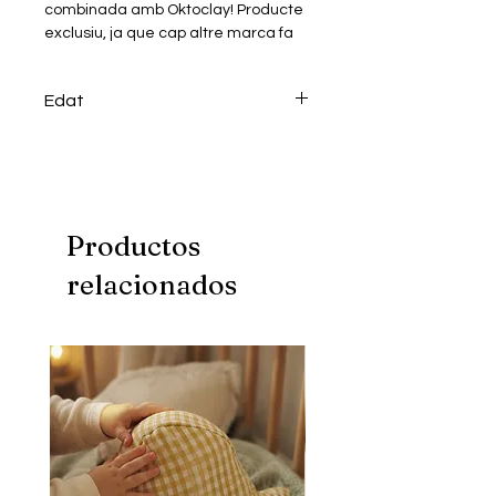
combinada amb Oktoclay! Producte
exclusiu, ja que cap altre marca fa
cap producte igual!
Contingut del Kit:
Edat
Air Clay en diversos colors, un
material suau i fàcil de treballar.
+14
Llenç de 40x30cm
Eines de modelatge
Instruccions detallades i un
vídeo-tutorial.
Productos
Aquest kit és perfecte tant per a
principiants com per a aficionats a
relacionados
l'art!