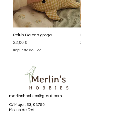
Peluix Balena groga
Peluix Balena verda
Precio
Precio
22,00 €
22,00 €
Impuesto incluido
Impuesto incluido
merlinshobbies@gmail.com
C/ Major, 33, 08750
Molins de Rei
Redes sociales