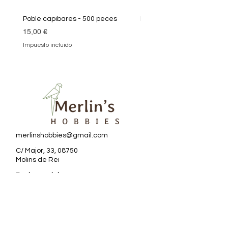
Poble capibares - 500 peces
Puzle Klimt 1000 peces
Precio
Precio
15,00 €
19,90 €
Impuesto incluido
Impuesto incluido
merlinshobbies@gmail.com
C/ Major, 33, 08750
Molins de Rei
Redes sociales
Horario tienda
Lunes:
17:00 - 20:00