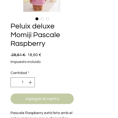
Peluix deluxe
Momiji Pascale
Raspberry
Precio
Precio
 28,61 € 
18,60 €
de
Impuesto incluido
oferta
Cantidad
*
Agregar al carrito
Pascale Raspberry està feta amb el