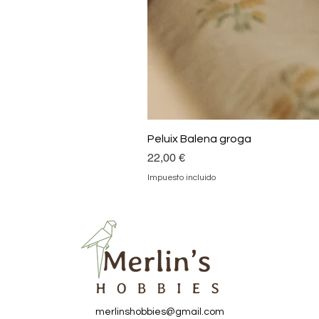
Peluix Balena groga
Precio
22,00 €
Impuesto incluido
merlinshobbies@gmail.com