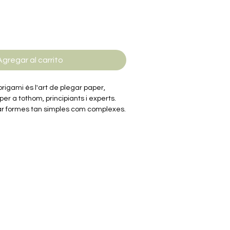
Agregar al carrito
'origami és l'art de plegar paper,
 per a tothom, principiants i experts.
ar formes tan simples com complexes.
i habilitat són suficients per donar via
.
é 60 fulls de 15x15cm