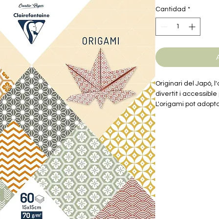
Cantidad
*
Originari del Japó, l
divertit i accessible
L'origami pot adopt
Un gra d'imaginació 
lliure a la creativitat
Aquest paquet cont