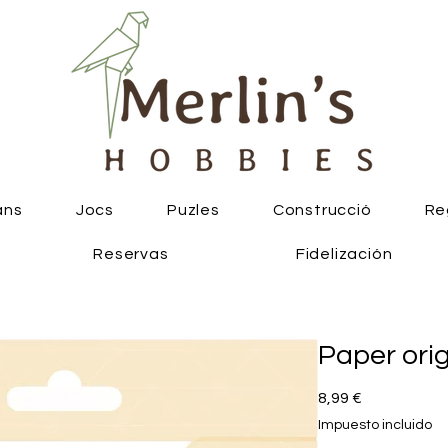
ans
Jocs
Puzles
Construcció
Re
Reservas
Fidelización
Paper ori
Precio
8,99 €
Impuesto incluido