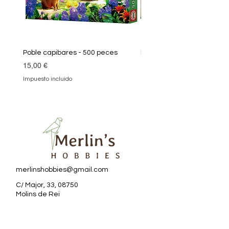
Poble capibares - 500 peces
Puzle Klimt 1000 peces
Precio
Precio
15,00 €
19,90 €
Impuesto incluido
Impuesto incluido
merlinshobbies@gmail.com
C/ Major, 33, 08750
Molins de Rei
Redes sociales