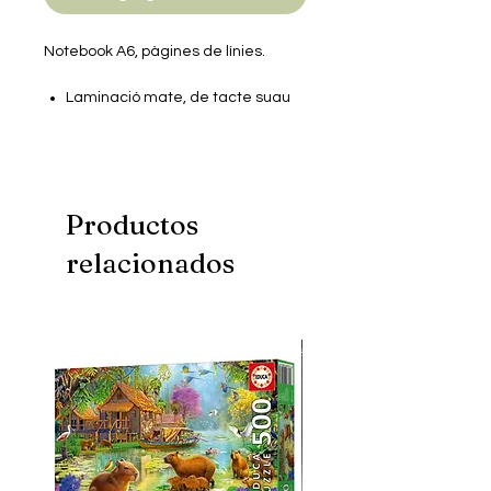
Notebook A6, pàgines de línies.
Laminació mate, de tacte suau
Recubriment UV en zones
detallades
75 pàgines
Productos
relacionados