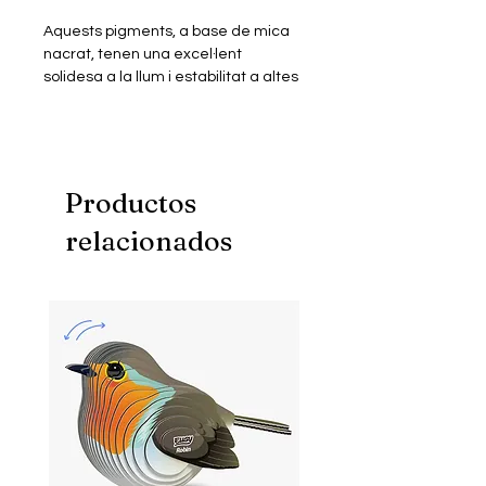
Aquests pigments, a base de mica
nacrat, tenen una excel·lent
solidesa a la llum i estabilitat a altes
temperatures. Ideals per a
“glacejar”, ​​es poden utilitzar en tots
els sistemes de pintura, resina i
cera. En barrejar-los, es poden
obtenir efectes de color innovadors.
Productos
relacionados