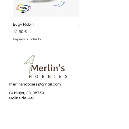
Eugy Robin
Eugy Kea
Precio
Precio
12,50 €
12,50 €
Impuesto incluido
Impuesto incluido
merlinshobbies@gmail.com
C/ Major, 33, 08750
Molins de Rei
Redes sociales
Horario tienda