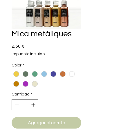
Mica metàliques
Precio
2,50 €
Impuesto incluido
Color
*
Cantidad
*
Agregar al carrito