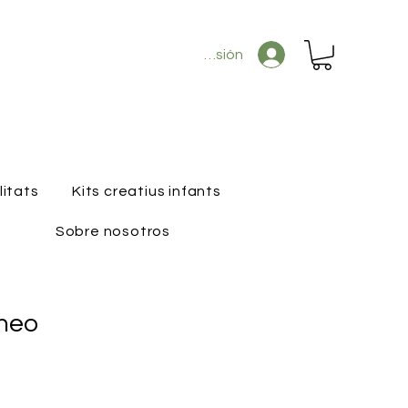
Iniciar sesión
litats
Kits creatius infants
Sobre nosotros
neo