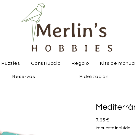
Puzzles
Construcció
Regalo
Kits de manua
Reservas
Fidelización
Mediterrá
Precio
7,95 €
Impuesto incluido