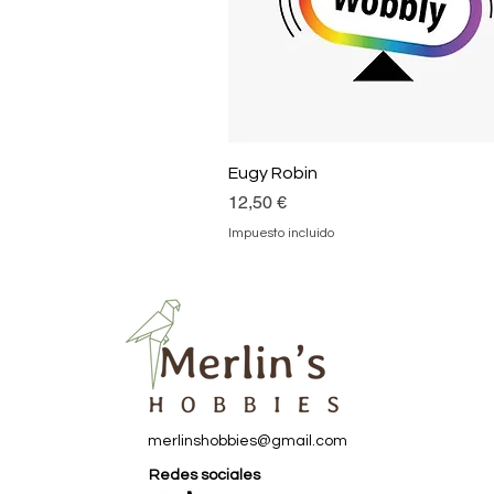
Eugy Robin
Precio
12,50 €
Impuesto incluido
merlinshobbies@gmail.com
Redes sociales