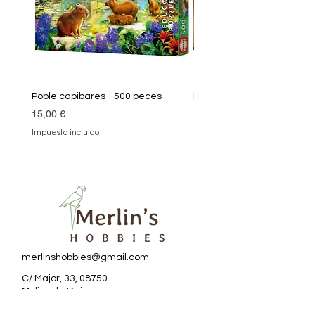
Poble capibares - 500 peces
Puzle Klimt 1000 peces
Precio
Precio
15,00 €
19,90 €
Impuesto incluido
Impuesto incluido
merlinshobbies@gmail.com
C/ Major, 33, 08750
Molins de Rei
Redes sociales