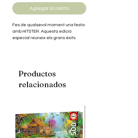
Agregar al carrito
Fes de qualsevol moment una festa
amb HITSTER. Aquesta edició
especial reuneix els grans èxits
musicals en espanyol de les
darreres dècades.
Productos
relacionados