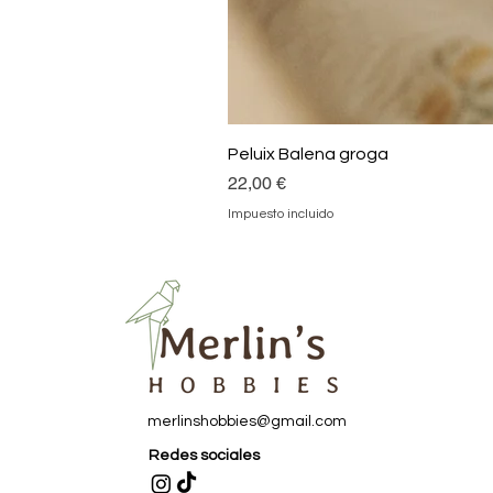
Peluix Balena groga
Precio
22,00 €
Impuesto incluido
merlinshobbies@gmail.com
Redes sociales