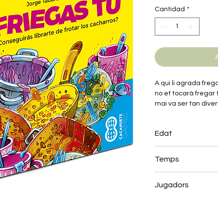
Cantidad
*
A qui li agrada freg
no et tocarà fregar 
mai va ser tan divert
A Friegas Tu el cent
Edat
i el nostre objectiu
nombre de atuells. A
+8
fins que no puguis c
Temps
que fregar. Les ria
20 min
Jugadors
2-8