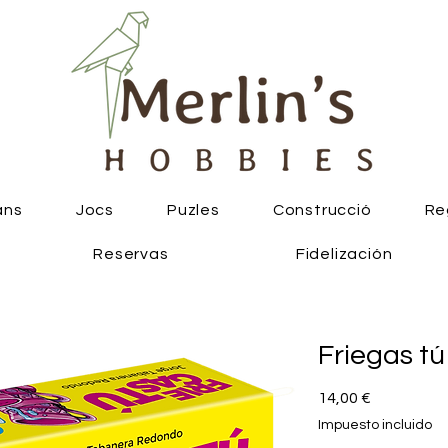
ans
Jocs
Puzles
Construcció
Re
Reservas
Fidelización
Friegas tú
Precio
14,00 €
Impuesto incluido