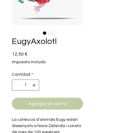
EugyAxolotl
Precio
12,50 €
Impuesto incluido
Cantidad
*
Agregar al carrito
La col·lecció d'animals Eugy están
dissenyats a Nova Zelanda i consta
de més de 100 espècies