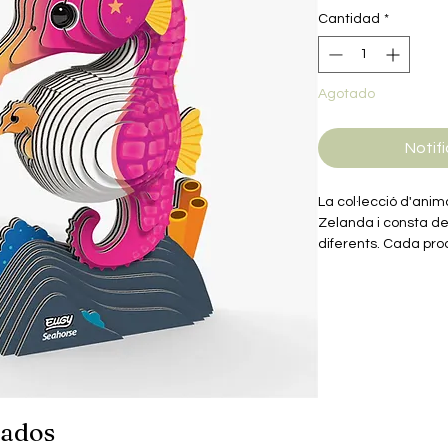
Cantidad
*
Agotado
Notifi
La col·lecció d'ani
Zelanda i consta d
diferents. Cada pr
ressaltin les caract
cada animal. A més,
educatives sobre c
joves.
Els productes de la
estàn fets de cartr
fàcils de reciclar i 
També inclouen una 
nados
biodegradable. Sens