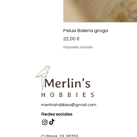
Peluix Balena groga
Precio
22,00 €
Impuesto incluido
merlinshobbies@gmail.com
Redes sociales
C/ Major, 33, 08750