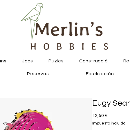
ans
Jocs
Puzles
Construcció
Re
Reservas
Fidelización
Eugy Sea
Precio
12,50 €
Impuesto incluido