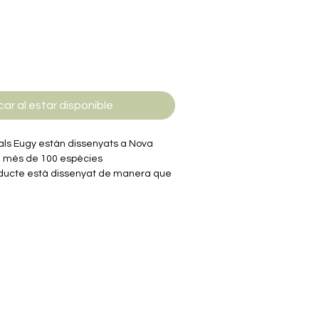
car al estar disponible
mals Eugy están dissenyats a Nova
e més de 100 espècies
oducte està dissenyat de manera que
erístiques i la personalitat úniques de
 les caixes ofereixen dades curioses i
ada animal per estimular les ments
 gamma Eugy són 100% reciclables i
ó corrugat, un dels materials més
imprès amb tinta ecològica i no tòxica.
cola no tòxica soluble en aigua i
e embolcall de plàstic.