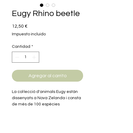
Eugy Rhino beetle
Precio
12,50 €
Impuesto incluido
Cantidad
*
Agregar al carrito
La col·lecció d'animals Eugy están
dissenyats a Nova Zelanda i consta
de més de 100 espècies
diferents. Cada producte està
dissenyat de manera que
ressaltin les característiques i la
personalitat úniques de cada