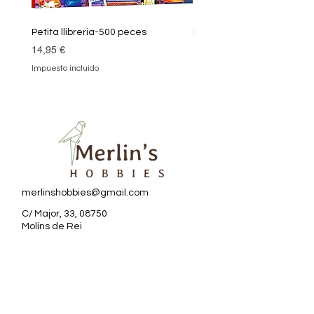
Petita llibreria-500 peces
Biblioteca màgica-1000 
Precio
Precio
14,95 €
18,90 €
Impuesto incluido
Impuesto incluido
merlinshobbies@gmail.com
C/ Major, 33, 08750
Molins de Rei
Redes sociales
Horario tienda
Lunes: