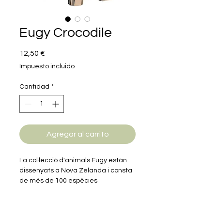
Eugy Crocodile
Precio
12,50 €
Impuesto incluido
Cantidad
*
Agregar al carrito
La col·lecció d'animals Eugy están
dissenyats a Nova Zelanda i consta
de més de 100 espècies
diferents. Cada producte està
dissenyat de manera que
ressaltin les característiques i la