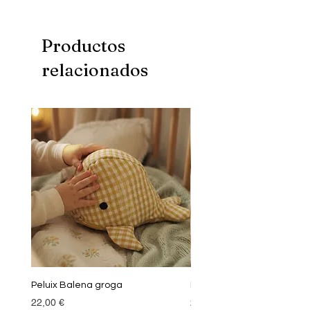
Productos
relacionados
Peluix Balena groga
Peluix Balena verda
Precio
Precio
22,00 €
22,00 €