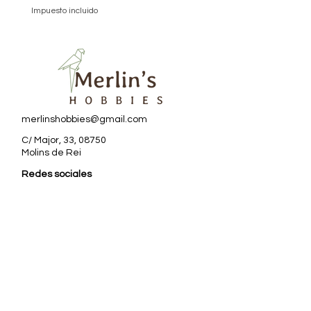
Impuesto incluido
Impuesto incluido
merlinshobbies@gmail.com
C/ Major, 33, 08750
Molins de Rei
Redes sociales
Horario tienda
Lunes:
17:00 - 20:00
Martes a sábado:
10:00 -13:30 / 17:00 - 20:00