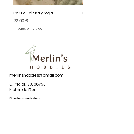
Peluix Balena groga
Peluix Balena verda
Precio
Precio
22,00 €
22,00 €
Impuesto incluido
Impuesto incluido
merlinshobbies@gmail.com
C/ Major, 33, 08750
Molins de Rei
Redes sociales
Horario tienda
Lunes:
17:00 - 20:00