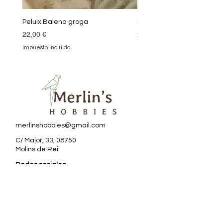
Peluix Balena groga
Peluix Balena verda
Precio
Precio
22,00 €
22,00 €
Impuesto incluido
Impuesto incluido
merlinshobbies@gmail.com
C/ Major, 33, 08750
Molins de Rei
Redes sociales
Horario tienda
Lunes:
17:00 - 20:00