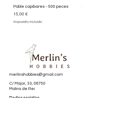
Poble capibares - 500 peces
Puzle Klimt 1000 peces
Precio
Precio
15,00 €
19,90 €
Impuesto incluido
Impuesto incluido
merlinshobbies@gmail.com
C/ Major, 33, 08750
Molins de Rei
Redes sociales
Horario tienda
Lunes:
17:00 - 20:00
Martes a sábado: