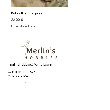
Peluix Balena groga
Peluix Balena verda
Precio
Precio
22,00 €
22,00 €
Impuesto incluido
Impuesto incluido
merlinshobbies@gmail.com
C/ Major, 33, 08750
Molins de Rei
Redes sociales
Horario tienda
Lunes:
17:00 - 20:00