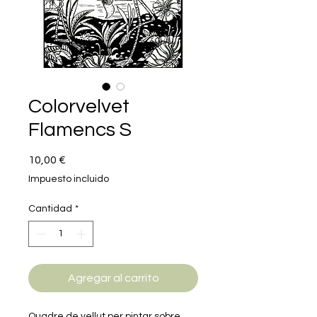
Colorvelvet
Flamencs S
Precio
10,00 €
Impuesto incluido
Cantidad
*
Agregar al carrito
Quadre de vellut per pintar sobre