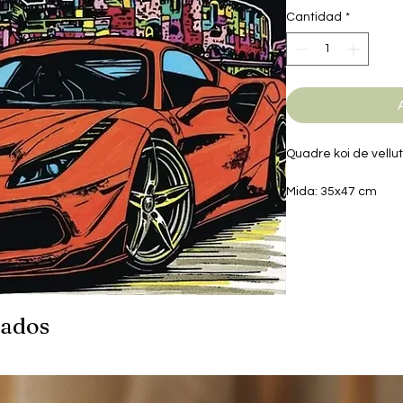
Cantidad
*
Quadre koi de vellut
Mida: 35x47 cm
nados