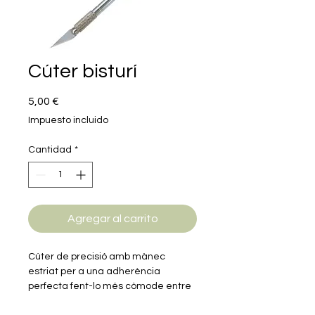
Cúter bisturí
Precio
5,00 €
Impuesto incluido
Cantidad
*
Agregar al carrito
Cúter de precisió amb mànec
estriat per a una adherència
perfecta fent-lo més còmode entre
els dits.