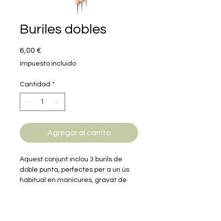
Buriles dobles
Precio
6,00 €
Impuesto incluido
Cantidad
*
Agregar al carrito
Aquest conjunt inclou 3 burils de
doble punta, perfectes per a un ús
habitual en manicures, gravat de
metalls, cuir i pel treball de la fusta.
Afegeix els burils doble punta al teu
arsenal d'artesania i observa com la