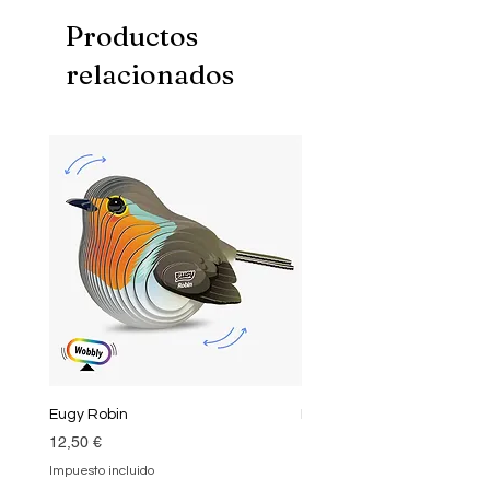
teva creativitatcobra vida!
Productos
relacionados
Eugy Robin
Eugy Kea
Precio
Precio
12,50 €
12,50 €
Impuesto incluido
Impuesto incluido