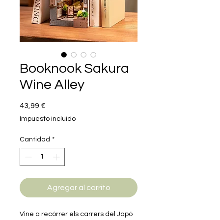
Booknook Sakura
Wine Alley
Precio
43,99 €
Impuesto incluido
Cantidad
*
Agregar al carrito
Vine a recórrer els carrers del Japó