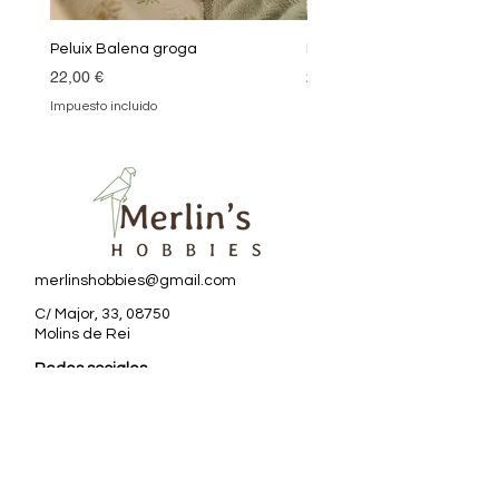
Peluix Balena groga
Peluix Balena verda
Precio
Precio
22,00 €
22,00 €
Impuesto incluido
Impuesto incluido
merlinshobbies@gmail.com
C/ Major, 33, 08750
Molins de Rei
Redes sociales
Horario tienda
Lunes:
17:00 - 20:00