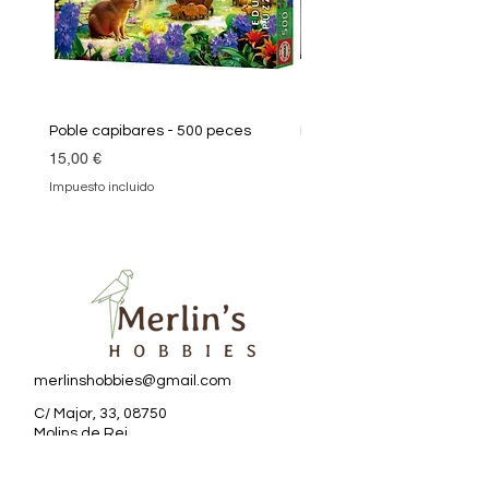
Poble capibares - 500 peces
Puzle Klimt 1000 peces
Precio
Precio
15,00 €
19,90 €
Impuesto incluido
Impuesto incluido
merlinshobbies@gmail.com
C/ Major, 33, 08750
Molins de Rei
Redes sociales