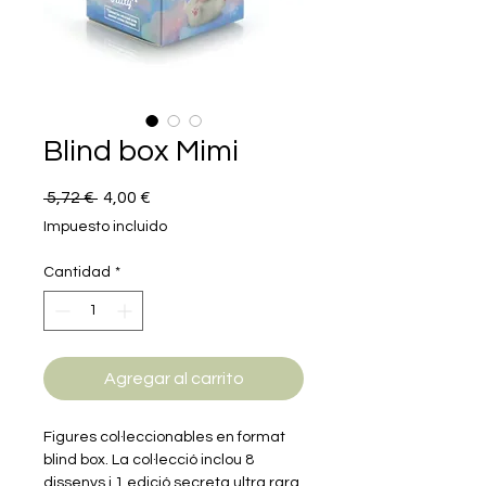
Blind box Mimi
Precio
Precio
 5,72 € 
4,00 €
de
Impuesto incluido
oferta
Cantidad
*
Agregar al carrito
Figures col·leccionables en format
blind box. La col·lecció inclou 8
dissenys i 1 edició secreta ultra rara,