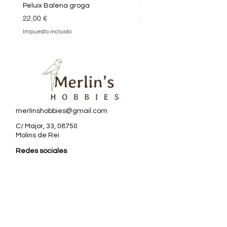
Peluix Balena groga
Peluix Balena verda
Precio
Precio
22,00 €
22,00 €
Impuesto incluido
Impuesto incluido
merlinshobbies@gmail.com
C/ Major, 33, 08750
Molins de Rei
Redes sociales
Horario tienda
Lunes:
17:00 - 20:00
Martes a sábado:
10:00 -13:30 / 17:00 - 20:00