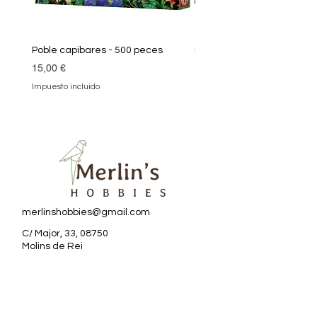
Poble capibares - 500 peces
Puzle Klimt 1000 peces
Precio
Precio
15,00 €
19,90 €
Impuesto incluido
Impuesto incluido
merlinshobbies@gmail.com
C/ Major, 33, 08750
Molins de Rei
Redes sociales
Horario tienda