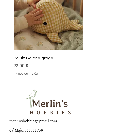
Peluix Balena groga
Peluix Balena verda
Preu
Preu
22,00 €
22,00 €
Impostos inclòs
Impostos inclòs
merlinshobbies@gmail.com
C/ Major, 33, 08750