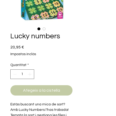
Lucky numbers
Price
20,95 €
Impostos inclòs
Quantitat
*
Afegeix a la cistella
Estàs buscant una mica de sort?
Amb Lucky Numbers l'has trobada!
Tempta la sort i gestiona les files i