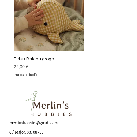
Peluix Balena groga
Peluix Balena verda
Preu
Preu
22,00 €
22,00 €
Impostos inclòs
Impostos inclòs
merlinshobbies@gmail.com
C/ Major, 33, 08750