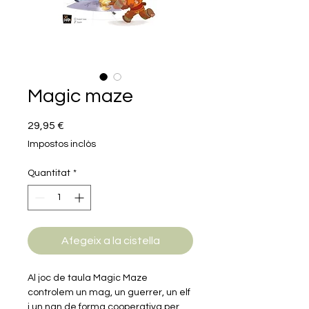
Magic maze
Price
29,95 €
Impostos inclòs
Quantitat
*
Afegeix a la cistella
Al joc de taula Magic Maze
controlem un mag, un guerrer, un elf
i un nan de forma cooperativa per