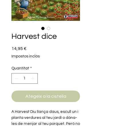
Harvest dice
Price
14,95 €
Impostos inclòs
Quantitat
*
Afegeix a la cistella
A Harvest Diu llança daus, escull un i
planta verdures al teu jardí o dóna-
les de menjar al teu porquet. Però no