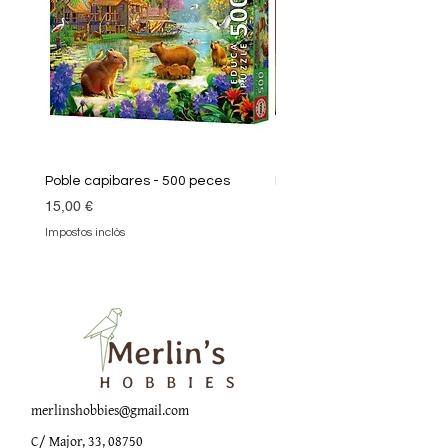
Poble capibares - 500 peces
Puzle Klimt 1000 peces
Preu
Preu
15,00 €
19,90 €
Impostos inclòs
Impostos inclòs
merlinshobbies@gmail.com
C/ Major, 33, 08750