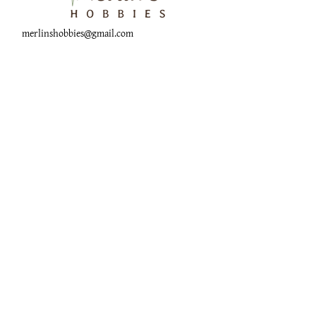
merlinshobbies@gmail.com
C/ Major, 33, 08750
Molins de Rei
Xarxes socials
Horari botiga
Dilluns:
17:00 - 20:00
Dimarts a dissabte:
10:00 -13:30 / 17:00 - 20:00
Subscriu-te al Nostre
Butlletí
Escriu el teu correu