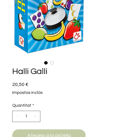
Halli Galli
Price
20,50 €
Impostos inclòs
Quantitat
*
Afegeix a la cistella