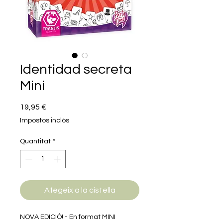
Identidad secreta
Mini
Price
19,95 €
Impostos inclòs
Quantitat
*
Afegeix a la cistella
NOVA EDICIÓ! - En format MINI