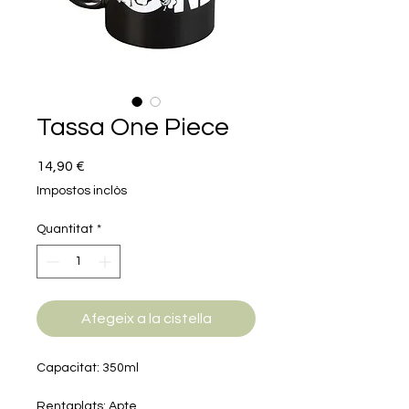
Tassa One Piece
Price
14,90 €
Impostos inclòs
Quantitat
*
Afegeix a la cistella
Capacitat: 350ml
Rentaplats: Apte