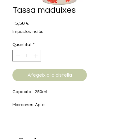
Tassa maduixes
Price
15,50 €
Impostos inclòs
Quantitat
*
Afegeix a la cistella
Capacitat: 250ml
Microones: Apte
Rentaplats: Apte