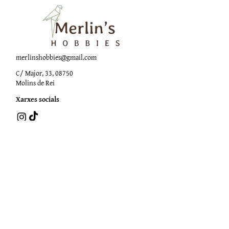
merlinshobbies@gmail.com
C/ Major, 33, 08750
Molins de Rei
Xarxes socials
Horari botiga
Dilluns:
17:00 - 20:00
Dimarts a dissabte:
10:00 -13:30 / 17:00 - 20:00
Subscriu-te al Nostre
Butlletí