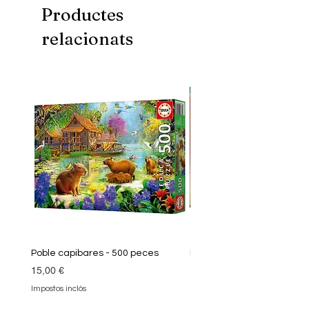
Productes
relacionats
Poble capibares - 500 peces
Puzle Klimt 1000 peces
Preu
Preu
15,00 €
19,90 €
Impostos inclòs
Impostos inclòs