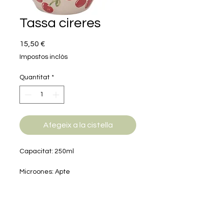
Tassa cireres
Price
15,50 €
Impostos inclòs
Quantitat
*
Afegeix a la cistella
Capacitat: 250ml
Microones: Apte
Rentaplats: Apte