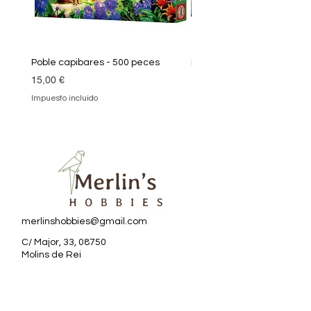
Poble capibares - 500 peces
Puzle Klimt 1000 peces
Precio
Precio
15,00 €
19,90 €
Impuesto incluido
Impuesto incluido
merlinshobbies@gmail.com
C/ Major, 33, 08750
Molins de Rei
Redes sociales