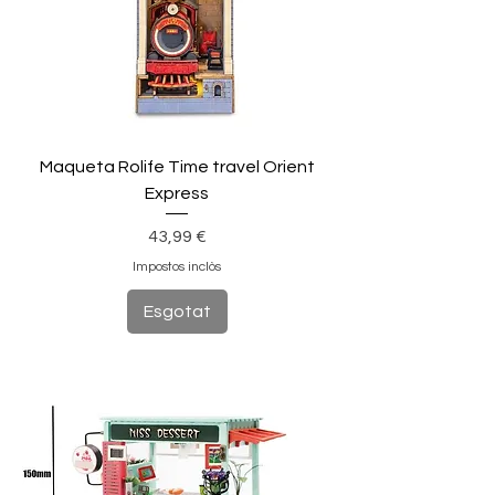
Maqueta Rolife Time travel Orient
Express
Preu
43,99 €
Impostos inclòs
Esgotat