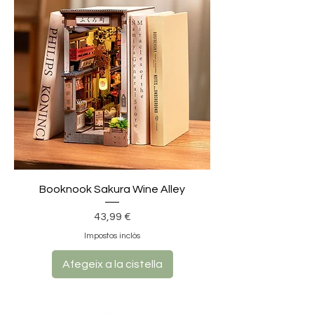
Booknook Sakura Wine Alley
Preu
43,99 €
Impostos inclòs
Afegeix a la cistella