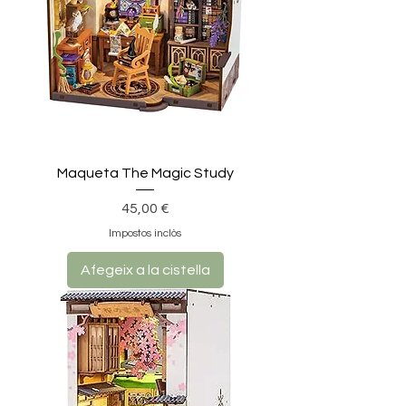
Maqueta The Magic Study
Preu
45,00 €
Impostos inclòs
Afegeix a la cistella