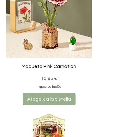
Maqueta Pink Carnation
Preu
10,95 €
Impostos inclòs
Afegeix a la cistella