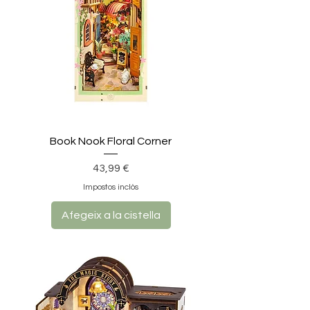
Book Nook Floral Corner
Preu
43,99 €
Impostos inclòs
Afegeix a la cistella