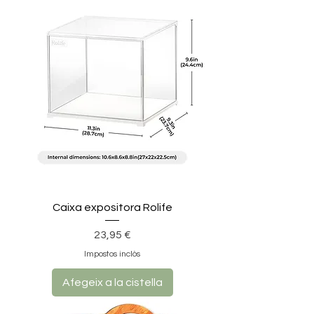
Caixa expositora Rolife
Preu
23,95 €
Impostos inclòs
Afegeix a la cistella