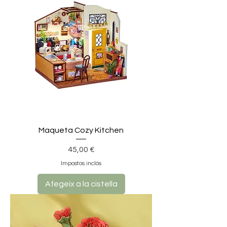
Maqueta Cozy Kitchen
Preu
45,00 €
Impostos inclòs
Afegeix a la cistella