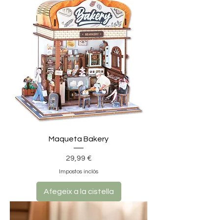
Maqueta Bakery
Preu
29,99 €
Impostos inclòs
Afegeix a la cistella