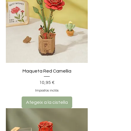
Maqueta Red Camellia
Preu
10,95 €
Impostos inclòs
Afegeix a la cistella