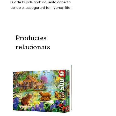
DIY de la pols amb aquesta coberta
apilable, assegurant tant versatilitat
com neteja. Adequat per a totes les
cases en miniatura.
Mides:
Espai intern: L270xW220xH225 mm
Productes
Total: L287XW237XH244 mm
relacionats