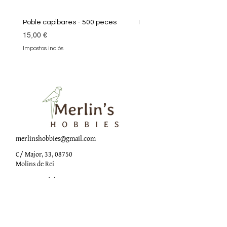
Poble capibares - 500 peces
Puzle Klimt 1000 peces
Preu
Preu
15,00 €
19,90 €
Impostos inclòs
Impostos inclòs
merlinshobbies@gmail.com
C/ Major, 33, 08750
Molins de Rei
Xarxes socials
Horari botiga
Dilluns: