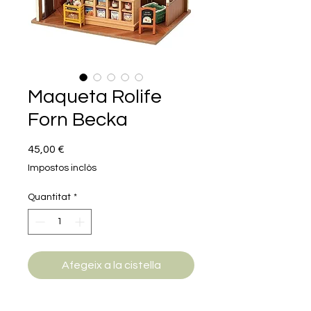
Maqueta Rolife
Forn Becka
Price
45,00 €
Impostos inclòs
Quantitat
*
Afegeix a la cistella