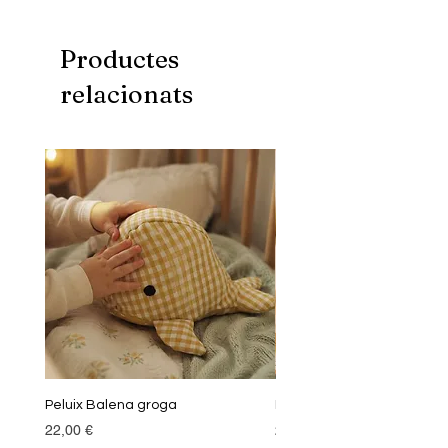
Productes
relacionats
Peluix Balena groga
Peluix Balena verda
Preu
Preu
22,00 €
22,00 €