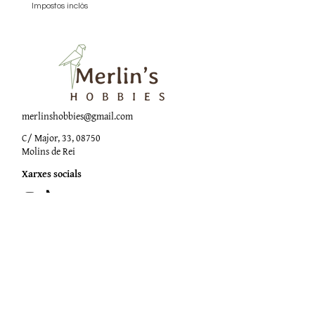
Impostos inclòs
Impostos inclòs
merlinshobbies@gmail.com
C/ Major, 33, 08750
Molins de Rei
Xarxes socials
Horari botiga
Dilluns:
17:00 - 20:00
Dimarts a dissabte:
10:00 -13:30 / 17:00 - 20:00