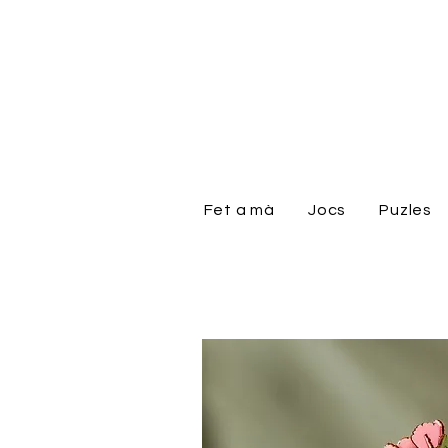
Fet a mà
Jocs
Puzles