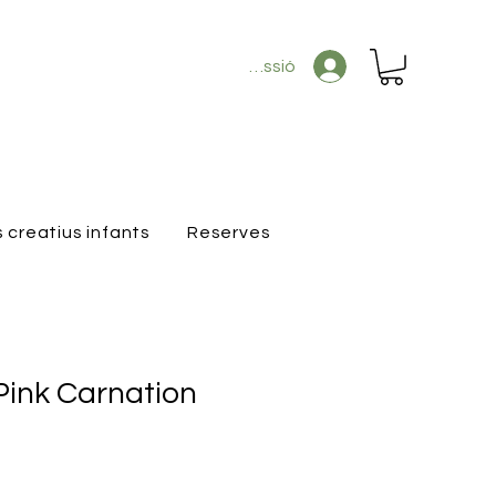
Inicia la sessió
s creatius infants
Reserves
ink Carnation