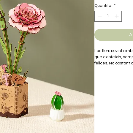
Quantitat
*
A
Les flors sovint simb
que existeixin, sem
felices. No obstant a
sempre és efímer. Ar
natura i registra aq
trencaclosques de fu
ajustar per a cada fl
combinar en bells r
Rowood amb la famíli
d'acoblament i cap