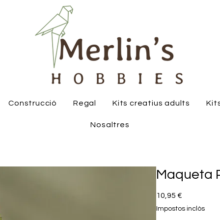
Construcció
Regal
Kits creatius adults
Kit
Nosaltres
Maqueta P
Price
10,95 €
Impostos inclòs