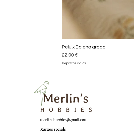
Peluix Balena groga
Preu
22,00 €
Impostos inclòs
merlinshobbies@gmail.com
Xarxes socials