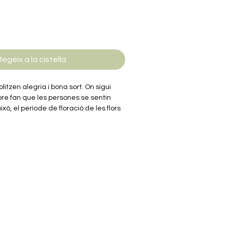
fegeix a la cistella
olitzen alegria i bona sort. On sigui
pre fan que les persones se sentin
ixò, el període de floració de les flors
a, Rowood s'inspira en les flors de la
uestes belles flors en forma de
sta 3D. Ll'alçada de la tija es pot
or, i diferents tipus de flors es poden
ams. Et convidem a fer rams de fusta
a, sentir la vida durant el procés
turar aquests moments preciosos.