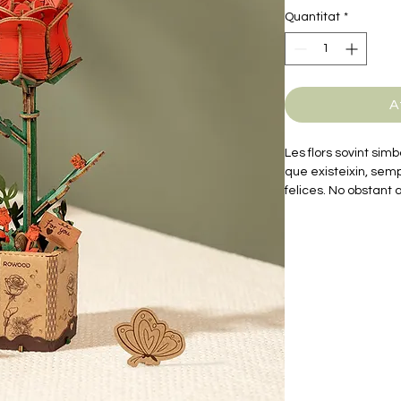
Quantitat
*
A
Les flors sovint simb
que existeixin, sem
felices. No obstant a
sempre és efímer. Ar
natura i registra aq
trencaclosques de fu
ajustar per a cada fl
combinar en bells r
Rowood amb la famíli
d'acoblament i cap