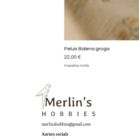
Peluix Balena groga
Preu
22,00 €
Impostos inclòs
merlinshobbies@gmail.com
Xarxes socials