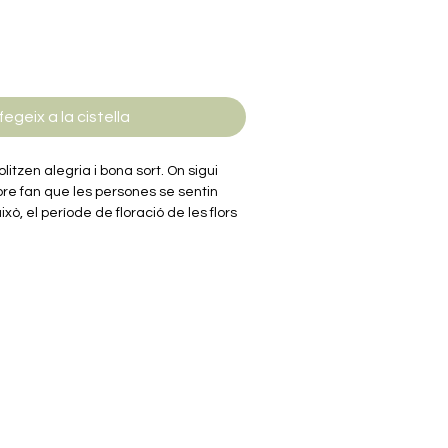
fegeix a la cistella
olitzen alegria i bona sort. On sigui
pre fan que les persones se sentin
ixò, el període de floració de les flors
a, Rowood s'inspira en les flors de la
uestes belles flors en forma de
sta 3D. Ll'alçada de la tija es pot
or, i diferents tipus de flors es poden
ams. Et convidem a fer rams de fusta
a, sentir la vida durant el procés
turar aquests moments preciosos.