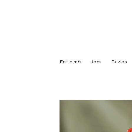
Fet a mà
Jocs
Puzles