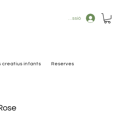
Inicia la sessió
s creatius infants
Reserves
Rose