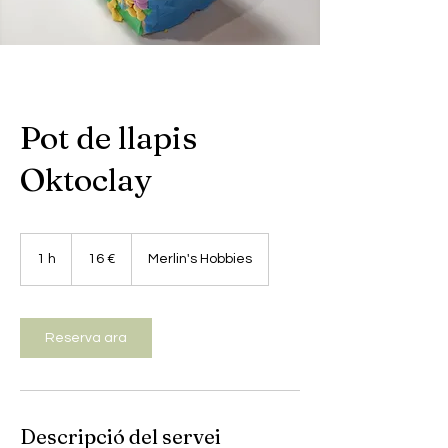
Pot de llapis
Oktoclay
16
euros
1 h
1
16 €
Merlin's Hobbies
Reserva ara
Descripció del servei