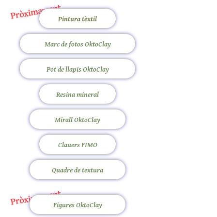
Pròximament
Pintura tèxtil
Marc de fotos OktoClay
Pot de llapis OktoClay
Resina mineral
Mirall OktoClay
Clauers FIMO
Quadre de textura
Pròximament
Figures OktoClay