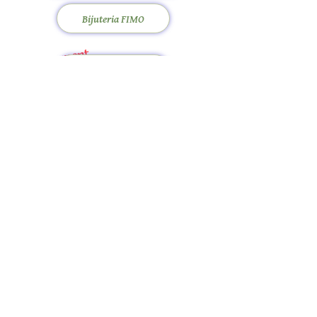
Bijuteria FIMO
Pròximament
Jocs de taula
merlinshobbies@gmail.com
C/ Major, 33, 08750
Molins de Rei
Xarxes socials
Horari botiga
Dilluns:
17:00 - 20:00