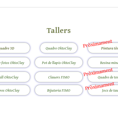
Tallers
Pròximament
uadre 3D
Quadre OktoClay
Pintura tèx
 fotos OktoClay
Pot de llapis OktoClay
Resina min
Pròximament
all OktoClay
Clauers FIMO
Quadre de te
Pròximament
res OktoClay
Bijuteria FIMO
Jocs de ta