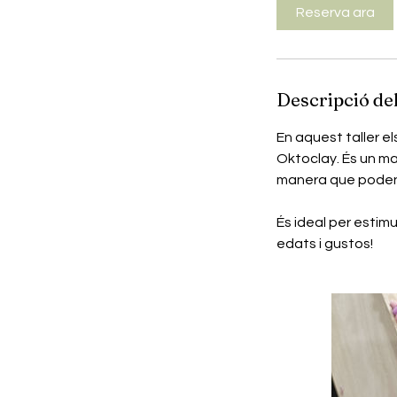
Reserva ara
Descripció del
En aquest taller el
Oktoclay. És un mat
manera que poden 
És ideal per estimul
edats i gustos!