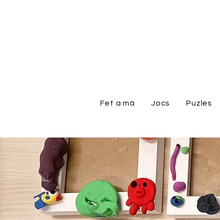
Fet a mà
Jocs
Puzles