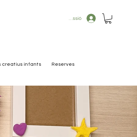
Inicia la sessió
s creatius infants
Reserves