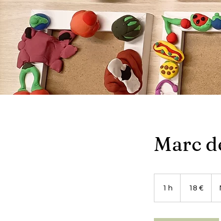
Marc d
18
euros
1 h
1
18 €