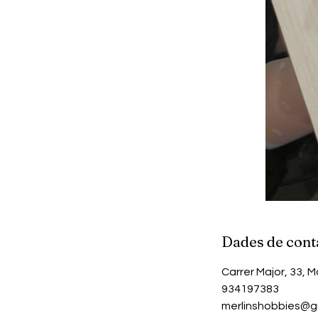
Dades de cont
Carrer Major, 33, M
934197383
merlinshobbies@g