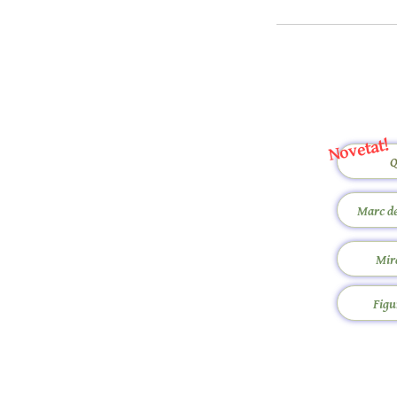
Novetat!
Q
Marc de
Mir
Figu