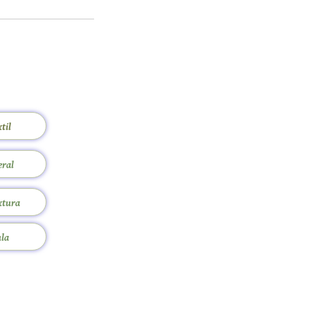
til
eral
xtura
ula