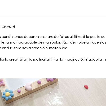
 servei
s nens i nenes decoren un marc de fotos utilitzant la pasta se
erial molt agradable de manipular, fàcil de modelar i que s’as
endur-se la seva creació el mateix dia.
ar la creativitat, la motricitat fina i la imaginació, i s’adapta 