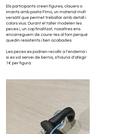
Els participants creen figures, clauers o
imants amb pasta Fimo, un material molt
versàtil que permet treballar amb detall i
colors vius. Durant el taller modelen les
peces i, un cop finalitzat, nosaltres ens
encarreguem de coure-les al forn perquè
quedin resistents i ben acabades.
Les peces es podrien recollir a l'endemà i
si es vol servei de bernis, s'hauria d'afegir
1€ per figura.