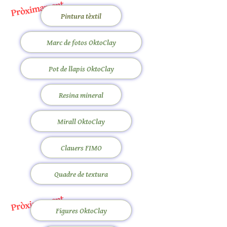
Pròximament
Pintura tèxtil
Marc de fotos OktoClay
Pot de llapis OktoClay
Resina mineral
Mirall OktoClay
Clauers FIMO
Quadre de textura
Pròximament
Figures OktoClay