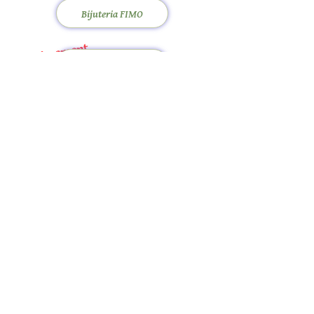
Bijuteria FIMO
Pròximament
Jocs de taula
merlinshobbies@gmail.com
C/ Major, 33, 08750
Molins de Rei
Xarxes socials
Horari botiga
Dilluns:
17:00 - 20:00
Dimarts a dissabte: