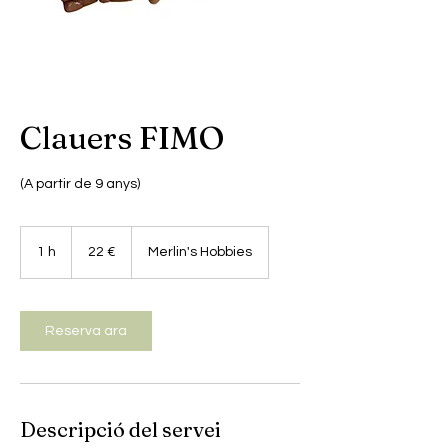
Clauers FIMO
(A partir de 9 anys)
22
euros
1 h
1
22 €
Merlin's Hobbies
Reserva ara
Descripció del servei