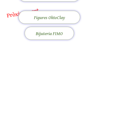
Pròximament
Figures OktoClay
Bijuteria FIMO
Pròximament
Jocs de taula
merlinshobbies@gmail.com
C/ Major, 33, 08750
Molins de Rei
Xarxes socials