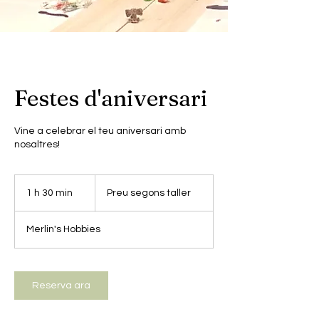
Festes d'aniversari
Vine a celebrar el teu aniversari amb
nosaltres!
Preu
segons
1 h 30 min
1
Preu segons taller
taller
3
0
Merlin's Hobbies
m
i
n
Reserva ara