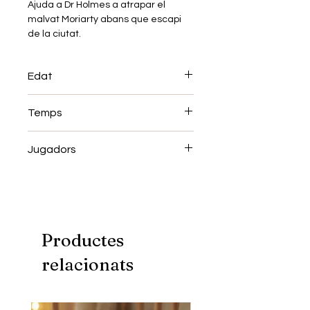
Ajuda a Dr Holmes a atrapar el
malvat Moriarty abans que escapi
de la ciutat.
SPY GUY és un joc col·laboratiu per a
tota la família on hauràs de trobar
Edat
pistes per tota la ciutat. Inclou un
taulell de 111cm! Molt rejugable.
+6
Temps
20 min
Jugadors
2-4
Productes
relacionats