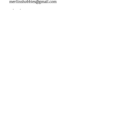
merlinshobbies@gmail.com
C/ Major, 33, 08750
Molins de Rei
Xarxes socials
Horari botiga
Dilluns:
17:00 - 20:00
Dimarts a dissabte:
10:00 -13:30 / 17:00 - 20:00
Subscriu-te al Nostre
Butlletí
Escriu el teu correu