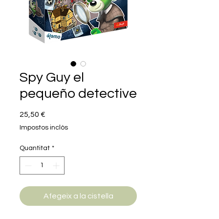
Spy Guy el
pequeño detective
Price
25,50 €
Impostos inclòs
Quantitat
*
Afegeix a la cistella