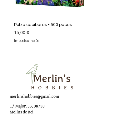
Poble capibares - 500 peces
Puzle Klimt 1000 peces
Preu
Preu
15,00 €
19,90 €
Impostos inclòs
Impostos inclòs
merlinshobbies@gmail.com
C/ Major, 33, 08750
Molins de Rei
Xarxes socials