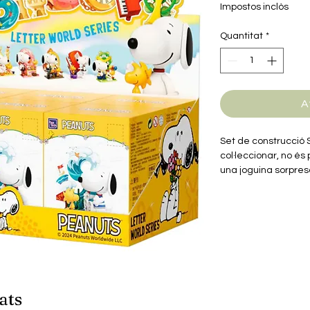
normal
d'o
Impostos inclòs
Quantitat
*
A
Set de construcció 
col·leccionar, no és 
una joguina sorpres
L'edat mínima reco
manual d'instruccio
ats