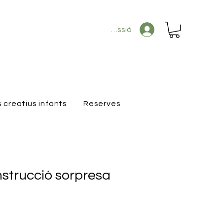
Inicia la sessió
s creatius infants
Reserves
nstrucció sorpresa
eu