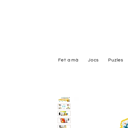
Fet a mà
Jocs
Puzles