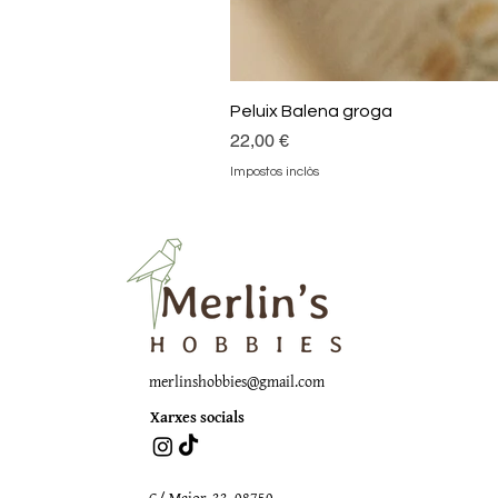
Peluix Balena groga
Preu
22,00 €
Impostos inclòs
merlinshobbies@gmail.com
Xarxes socials