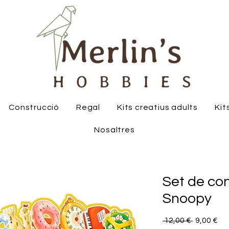
Construcció
Regal
Kits creatius adults
Kit
Nosaltres
Set de co
Snoopy
Preu
Pr
 12,00 € 
9,00 €