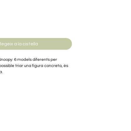
ferta
fegeix a la cistella
Snoopy: 6 models diferents per
possible triar una figura concreta, és
a.
manada és de 6 anys. Inclou un
ns. Alçada de les figures: 10-12cm.